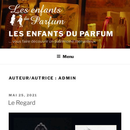
Aller
au
contenu
principal
LES ENFANTS DU PARFUM
… vous faire découvrir un patrimoine merveilleux
Menu
AUTEUR/AUTRICE :
ADMIN
PUBLIÉ
MAI 25, 2021
LE
Le Regard