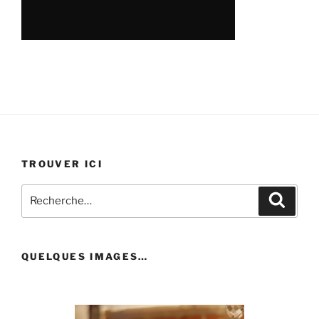
TROUVER ICI
Recherche
Recher
pour
:
QUELQUES IMAGES…