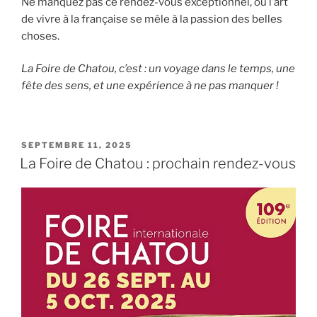
Ne manquez pas ce rendez-vous exceptionnel, où l’art
de vivre à la française se mêle à la passion des belles
choses.
La Foire de Chatou, c’est : un voyage dans le temps, une
fête des sens, et une expérience à ne pas manquer !
PUBLIÉ
SEPTEMBRE 11, 2025
LE
La Foire de Chatou : prochain rendez-vous