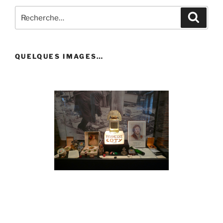
Recherche
Recher
pour
:
QUELQUES IMAGES…