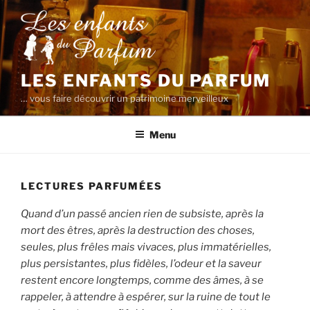
Aller
au
contenu
principal
LES ENFANTS DU PARFUM
… vous faire découvrir un patrimoine merveilleux
Menu
LECTURES PARFUMÉES
Quand d’un passé ancien rien de subsiste, après la
mort des êtres, après la destruction des choses,
seules, plus frêles mais vivaces, plus immatérielles,
plus persistantes, plus fidèles, l’odeur et la saveur
restent encore longtemps, comme des âmes, à se
rappeler, à attendre à espérer, sur la ruine de tout le