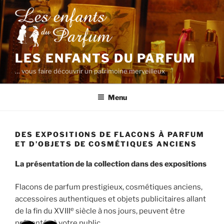
Aller
au
contenu
principal
LES ENFANTS DU PARFUM
… vous faire découvrir un patrimoine merveilleux
Menu
DES EXPOSITIONS DE FLACONS À PARFUM
ET D’OBJETS DE COSMÉTIQUES ANCIENS
La présentation de la collection dans des expositions
Flacons de parfum prestigieux, cosmétiques anciens,
accessoires authentiques et objets publicitaires allant
e
de la fin du XVIII
siècle à nos jours, peuvent être
présentés à votre public.