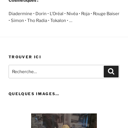
Cosmétiques :
Diadermine • Dorin • L’Oréal • Nivéa • Roja • Rouge Baiser
• Simon • Tho Radia • Tokalon • …
TROUVER ICI
Recherche
Recher
pour
:
QUELQUES IMAGES…