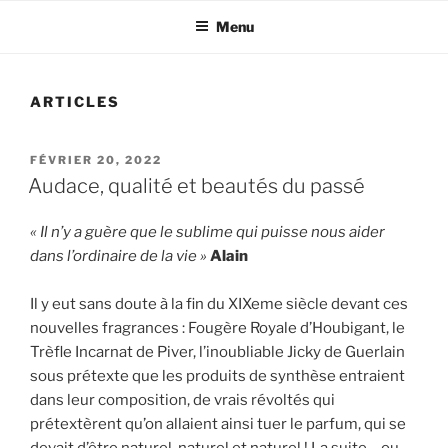
Menu
ARTICLES
PUBLIÉ
FÉVRIER 20, 2022
LE
Audace, qualité et beautés du passé
« Il n’y a guère que le sublime qui puisse nous aider
dans l’ordinaire de la vie »
Alain
Il y eut sans doute à la fin du XIXeme siècle devant ces
nouvelles fragrances : Fougère Royale d’Houbigant, le
Trèfle Incarnat de Piver, l’inoubliable Jicky de Guerlain
sous prétexte que les produits de synthèse entraient
dans leur composition, de vrais révoltés qui
prétextèrent qu’on allaient ainsi tuer le parfum, qui se
devait d’être naturel, naturel et naturel ! La suite – ou