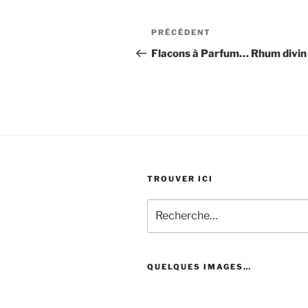
Navigation
Article
PRÉCÉDENT
de
précédent
Flacons à Parfum… Rhum divin 
l’article
TROUVER ICI
Recherche
pour
:
QUELQUES IMAGES…