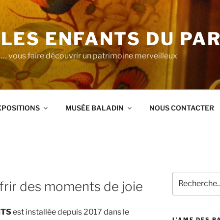
LES ENFANTS DU PA
… vous faire découvrir un patrimoine merveilleux
XPOSITIONS
MUSÉE BALADIN
NOUS CONTACTER
Recherche
ffrir des moments de joie
pour
:
NTS
est installée depuis 2017 dans le
L’AME DES 