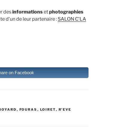
er des
informations
et
photographies
ite d’un de leur partenaire :
SALON C’LA
hare on Facebook
BOYARD
,
FOURAS
,
LOIRET
,
R'EVE