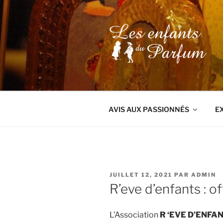
Aller
au
contenu
principal
AVIS AUX PASSIONNÉS
E
PUBLIÉ
JUILLET 12, 2021
PAR
ADMIN
LE
R’eve d’enfants : o
L’Association
R ‘EVE D’ENFA