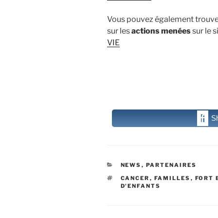
Vous pouvez également trouv
sur les
actions menées
sur le s
VIE
S
CATÉGORIES
NEWS
,
PARTENAIRES
ÉTIQUETTES
CANCER
,
FAMILLES
,
FORT 
D'ENFANTS