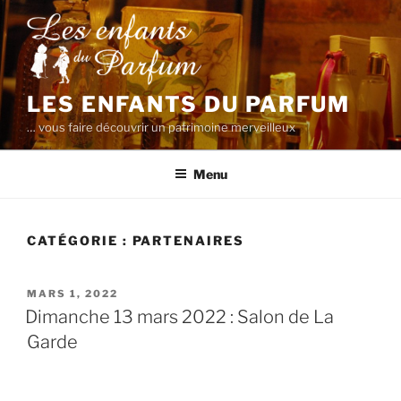
Aller
au
contenu
principal
LES ENFANTS DU PARFUM
… vous faire découvrir un patrimoine merveilleux
Menu
CATÉGORIE :
PARTENAIRES
PUBLIÉ
MARS 1, 2022
LE
Dimanche 13 mars 2022 : Salon de La
Garde