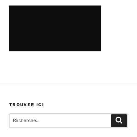
TROUVER ICI
Recherche
Recher
pour
: