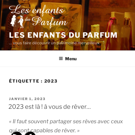
Aller
au
contenu
principal
LES ENFANTS DU PARFUM
… vous faire découvrir un patrimoine merveilleux
Menu
ÉTIQUETTE :
2023
PUBLIÉ
JANVIER 1, 2023
LE
2023 est là ! à vous de rêver…
« Il faut souvent partager ses rêves avec ceux
qui sont capables de rêver. »