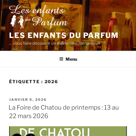
Aller
au
contenu
principal
LES ENFANTS DU PARFUM
… vous faire découvrir un patrimoine merveilleux
Menu
ÉTIQUETTE :
2026
PUBLIÉ
JANVIER 5, 2026
LE
La Foire de Chatou de printemps : 13 au
22 mars 2026