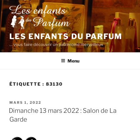
Aller
au
contenu
principal
LES ENFANTS DU PARFUM
… vous faire découvrir un patrimoine merveilleux
Menu
ÉTIQUETTE :
83130
PUBLIÉ
MARS 1, 2022
LE
Dimanche 13 mars 2022 : Salon de La
Garde