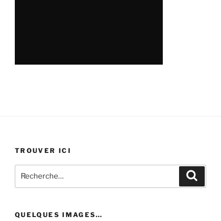
TROUVER ICI
Recherche
Recher
pour
:
QUELQUES IMAGES…