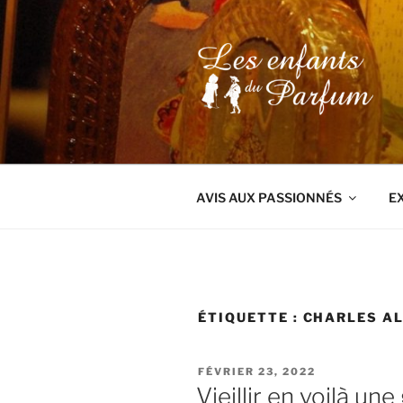
Aller
au
contenu
principal
AVIS AUX PASSIONNÉS
E
ÉTIQUETTE :
CHARLES AL
PUBLIÉ
FÉVRIER 23, 2022
LE
Vieillir en voilà une