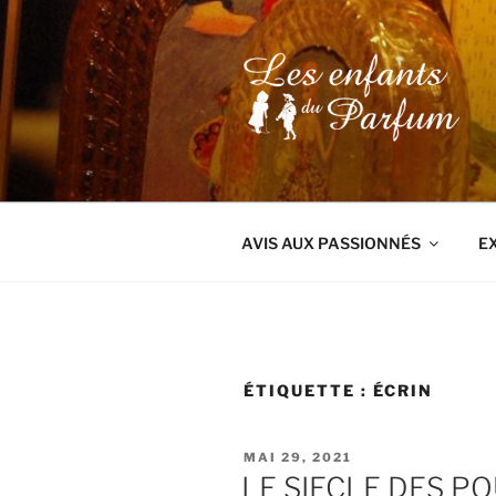
Aller
au
contenu
principal
AVIS AUX PASSIONNÉS
E
ÉTIQUETTE :
ÉCRIN
PUBLIÉ
MAI 29, 2021
LE
LE SIECLE DES PO