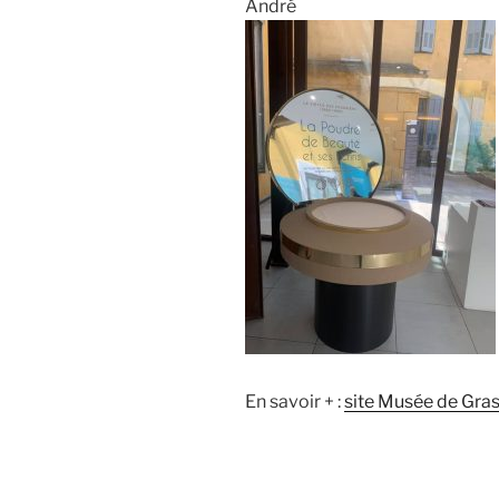
André
En savoir + :
site Musée de Gra