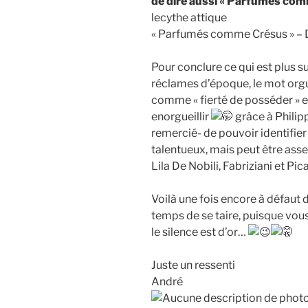
de dire aussi « Parfumés com
lecythe attique
« Parfumés comme Crésus » – De
Pour conclure ce qui est plus su
réclames d’époque, le mot orgu
comme « fierté de posséder » 
enorgueillir
grâce à Philip
remercié- de pouvoir identifier a
talentueux, mais peut être asse
Lila De Nobili, Fabriziani et Pic
Voilà une fois encore à défaut d
temps de se taire, puisque vous l
le silence est d’or…
Juste un ressenti
André