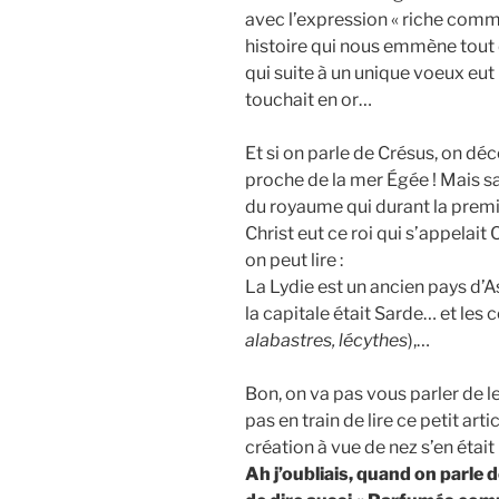
avec l’expression « riche comm
histoire qui nous emmène tout 
qui suite à un unique voeux eut 
touchait en or…
Et si on parle de Crésus, on dé
proche de la mer Égée ! Mais
du royaume qui durant la premi
Christ eut ce roi qui s’appelait 
on peut lire :
La Lydie est un ancien pays d’A
la capitale était Sarde… et les
alabastres, lécythes
),…
Bon, on va pas vous parler de l
pas en train de lire ce petit arti
création à vue de nez s’en était 
Ah j’oubliais, quand on parle 