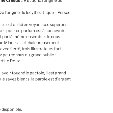
me Crésus ? »
Et donc l’origine du
 l’origine du lécythe attique – Persée
r, c’est qu’ici en voyant ces superbes
eil pour ce parfum est à concevoir
et par là même ensemble de nous
pe Mianes – ici chaleureusement
vec fierté, trois illustrateurs fort
z peu connus du grand public :
art Le Doux.
’avoir touché le pactole, il est grand
e savez bien : si la parole est d’argent,