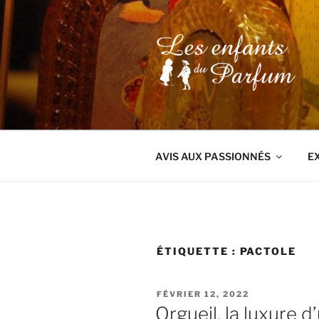
Aller
au
contenu
principal
AVIS AUX PASSIONNÉS
E
ÉTIQUETTE :
PACTOLE
PUBLIÉ
FÉVRIER 12, 2022
LE
Orgueil, la luxure 