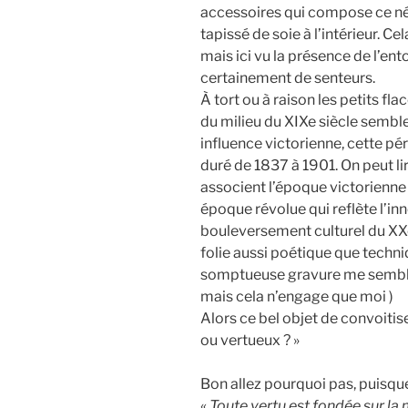
accessoires qui compose ce né
tapissé de soie à l’intérieur. Cel
mais ici vu la présence de l’ento
certainement de senteurs.
À tort ou à raison les petits fl
du milieu du XIXe siècle sembl
influence victorienne, cette pé
duré de 1837 à 1901. On peut l
associent l’époque victorienne
époque révolue qui reflète l’
bouleversement culturel du XXe 
folie aussi poétique que techni
somptueuse gravure me semble
mais cela n’engage que moi )
Alors ce bel objet de convoitise 
ou vertueux ? »
Bon allez pourquoi pas, puisque
«
Toute vertu est fondée sur la