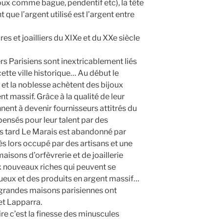
ux comme bague, pendentif etc), la tête
t que l’argent utilisé est l’argent entre
es et joailliers du XIXe et du XXe siècle
iers Parisiens sont inextricablement liés
cette ville historique… Au début le
ur et la noblesse achètent des bijoux
t massif. Grâce à la qualité de leur
ennent à devenir fournisseurs attitrés du
pensés pour leur talent par des
 tard Le Marais est abandonné par
 dès lors occupé par des artisans et une
aisons d’orfèvrerie et de joaillerie
ux nouveaux riches qui peuvent se
xueux et des produits en argent massif…
grandes maisons parisiennes ont
et Lapparra.
ire c’est la finesse des minuscules