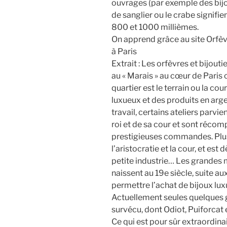
ouvrages (par exemple des bijo
de sanglier ou le crabe signifien
800 et 1000 millièmes.
On apprend grâce au site Orfèvr
à Paris
Extrait : Les orfèvres et bijout
au « Marais » au cœur de Paris 
quartier est le terrain ou la co
luxueux et des produits en argen
travail, certains ateliers parvi
roi et de sa cour et sont récom
prestigieuses commandes. Plus
l’aristocratie et la cour, et est
petite industrie… Les grandes m
naissent au 19e siècle, suite a
permettre l’achat de bijoux lu
Actuellement seules quelques 
survécu, dont Odiot, Puiforcat 
Ce qui est pour sûr extraordina