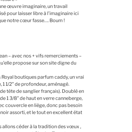
 une œuvre imaginaire, un travail
isé pour laisser libre à l’imaginaire ici
que notre cœur fasse…. Boum !
Dean – avec nos + vifs remerciements –
u’elle propose sur son site digne du
 Royal boutiques parfum caddy, un vrai
ge, 1 1/2″ de profondeur, aménagé.
 tête de sanglier français). Doublé en
e de 1 3/8″ de haut en verre canneberge,
vec couvercle en liège, donc pas besoin
ir assorti, et le tout en excellent état
 allons céder à la tradition des vœux ,