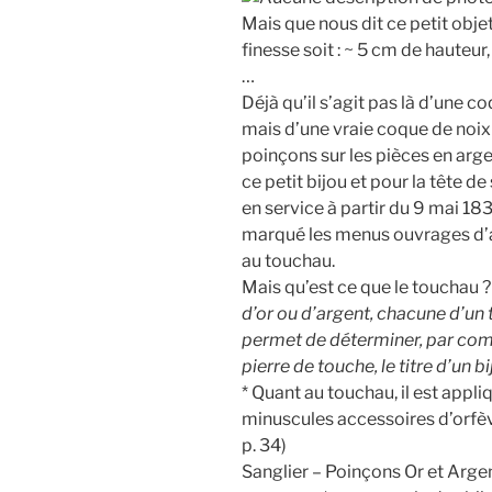
Mais que nous dit ce petit obj
finesse soit : ~ 5 cm de hauteu
…
Déjà qu’il s’agit pas là d’une 
mais d’une vraie coque de noix e
poinçons sur les pièces en arge
ce petit bijou et pour la tête d
en service à partir du 9 mai 18
marqué les menus ouvrages d’a
au touchau.
Mais qu’est ce que le touchau ?
d’or ou d’argent, chacune d’un t
permet de déterminer, par comp
pierre de touche, le titre d’un bi
* Quant au touchau, il est appl
minuscules accessoires d’orfèvr
p. 34)
Sanglier – Poinçons Or et Argen