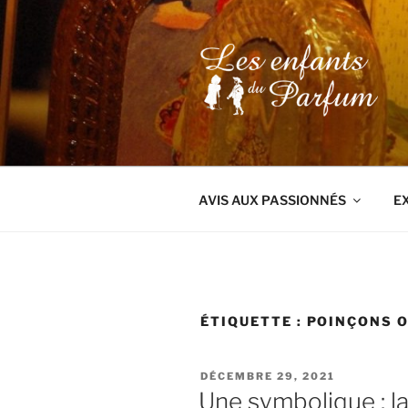
Aller
au
contenu
principal
AVIS AUX PASSIONNÉS
E
ÉTIQUETTE :
POINÇONS O
PUBLIÉ
DÉCEMBRE 29, 2021
LE
Une symbolique : la