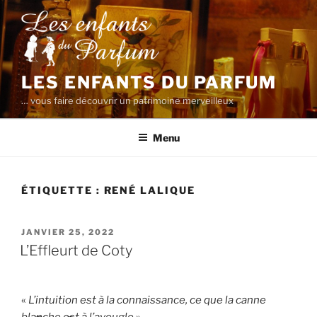
Aller
au
contenu
principal
LES ENFANTS DU PARFUM
… vous faire découvrir un patrimoine merveilleux
Menu
ÉTIQUETTE :
RENÉ LALIQUE
PUBLIÉ
JANVIER 25, 2022
LE
L’Effleurt de Coty
«
L’intuition est à la connaissance, ce que la canne
blanche est à l’aveugle
»