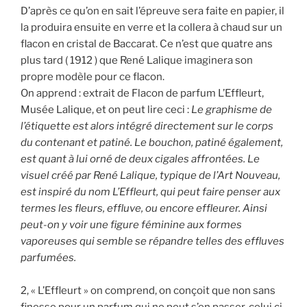
D’après ce qu’on en sait l’épreuve sera faite en papier, il
la produira ensuite en verre et la collera à chaud sur un
flacon en cristal de Baccarat. Ce n’est que quatre ans
plus tard ( 1912 ) que René Lalique imaginera son
propre modèle pour ce flacon.
On apprend : extrait de Flacon de parfum L’Effleurt,
Musée Lalique, et on peut lire ceci :
Le graphisme de
l’étiquette est alors intégré directement sur le corps
du contenant et patiné. Le bouchon, patiné également,
est quant à lui orné de deux cigales affrontées. Le
visuel créé par René Lalique, typique de l’Art Nouveau,
est inspiré du nom L’Effleurt, qui peut faire penser aux
termes les fleurs, effluve, ou encore effleurer. Ainsi
peut-on y voir une figure féminine aux formes
vaporeuses qui semble se répandre telles des effluves
parfumées.
2, « L’Effleurt » on comprend, on conçoit que non sans
finesse pour un parfum qui ne peut s’en passer, celui ci