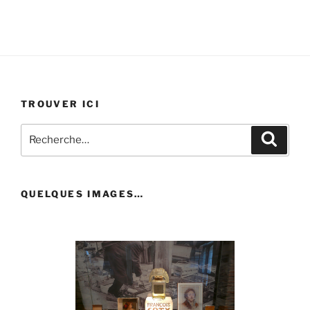
TROUVER ICI
Recherche
Recher
pour
:
QUELQUES IMAGES…