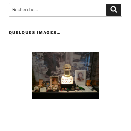
Recherche
Recher
pour
:
QUELQUES IMAGES…