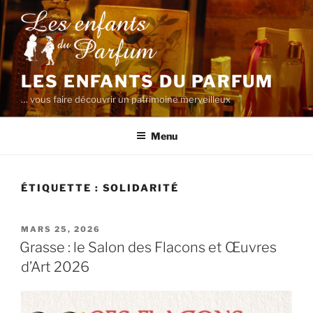
Aller
au
contenu
principal
LES ENFANTS DU PARFUM
… vous faire découvrir un patrimoine merveilleux
Menu
ÉTIQUETTE :
SOLIDARITÉ
PUBLIÉ
MARS 25, 2026
LE
Grasse : le Salon des Flacons et Œuvres
d’Art 2026