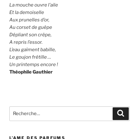
La mouche ouvre l’aile
Et la demoiselle
Aux prunelles d’or,
Au corset de guêpe
Dépliant son crêpe,
A repris l’essor.
L’eau gaîment babille,
Le goujon frétille …
Un printemps encore !
Théophile Gauthier
Recherche
Recher
pour
:
L’AME DES PARFUMS