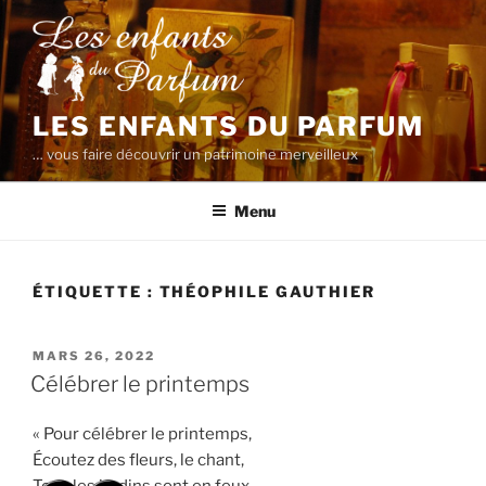
Aller
au
contenu
principal
LES ENFANTS DU PARFUM
… vous faire découvrir un patrimoine merveilleux
Menu
ÉTIQUETTE :
THÉOPHILE GAUTHIER
PUBLIÉ
MARS 26, 2022
LE
Célébrer le printemps
« Pour célébrer le printemps,
Écoutez des fleurs, le chant,
Tous les jardins sont en feux,