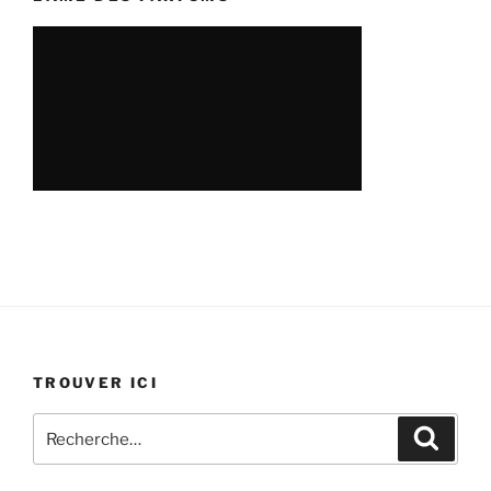
TROUVER ICI
Recherche
Recher
pour
: