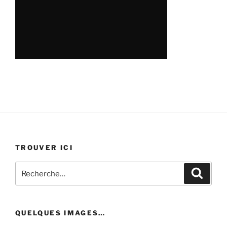
TROUVER ICI
Recherche
Recher
pour
:
QUELQUES IMAGES…