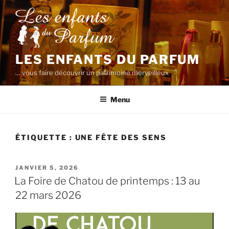
Aller
au
contenu
principal
LES ENFANTS DU PARFUM
… vous faire découvrir un patrimoine merveilleux
Menu
ÉTIQUETTE :
UNE FÊTE DES SENS
PUBLIÉ
JANVIER 5, 2026
LE
La Foire de Chatou de printemps : 13 au
22 mars 2026