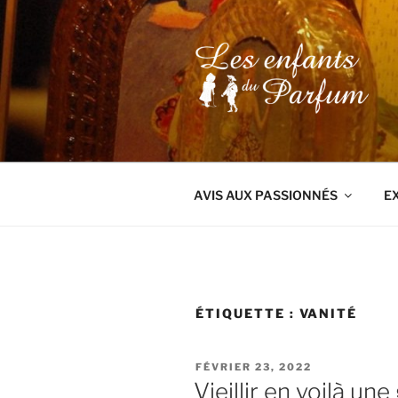
Aller
au
contenu
principal
AVIS AUX PASSIONNÉS
E
ÉTIQUETTE :
VANITÉ
PUBLIÉ
FÉVRIER 23, 2022
LE
Vieillir en voilà une