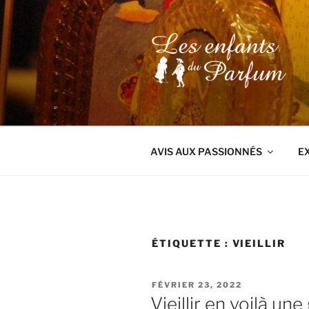
Aller
au
contenu
principal
AVIS AUX PASSIONNÉS
E
ÉTIQUETTE :
VIEILLIR
PUBLIÉ
FÉVRIER 23, 2022
LE
Vieillir en voilà une