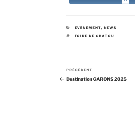
CATÉGORIES
EVÉNEMENT
,
NEWS
ÉTIQUETTES
FOIRE DE CHATOU
Navigation
Article
PRÉCÉDENT
de
précédent
Destination GARONS 2025
l’article