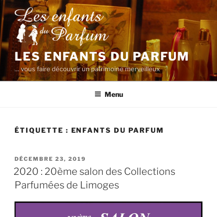
Aller
au
contenu
principal
LES ENFANTS DU PARFUM
… vous faire découvrir un patrimoine merveilleux
Menu
ÉTIQUETTE :
ENFANTS DU PARFUM
PUBLIÉ
DÉCEMBRE 23, 2019
LE
2020 : 20ème salon des Collections
Parfumées de Limoges