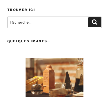
TROUVER ICI
Recherche
Recher
pour
:
QUELQUES IMAGES…