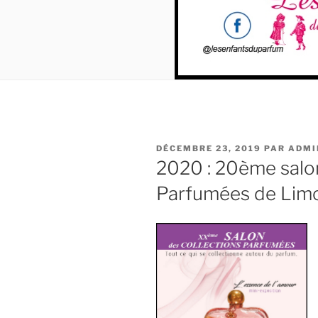
PUBLIÉ
DÉCEMBRE 23, 2019
PAR
ADMI
LE
2020 : 20ème salon
Parfumées de Lim