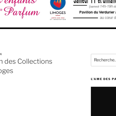
N
Recherche
 des Collections
pour
:
oges
L’AME DES 