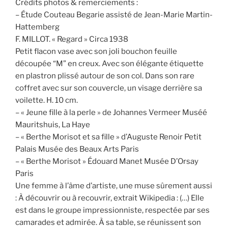
Crédits photos & remerciements :
– Étude Couteau Begarie assisté de Jean-Marie Martin-
Hattemberg
F. MILLOT. « Regard » Circa 1938
Petit flacon vase avec son joli bouchon feuille
découpée “M” en creux. Avec son élégante étiquette
en plastron plissé autour de son col. Dans son rare
coffret avec sur son couvercle, un visage derrière sa
voilette. H. 10 cm.
– « Jeune fille à la perle » de Johannes Vermeer Muséé
Mauritshuis, La Haye
– « Berthe Morisot et sa fille » d’Auguste Renoir Petit
Palais Musée des Beaux Arts Paris
– « Berthe Morisot » Édouard Manet Musée D’Orsay
Paris
Une femme à l’âme d’artiste, une muse sûrement aussi
: À découvrir ou à recouvrir, extrait Wikipedia : (…) Elle
est dans le groupe impressionniste, respectée par ses
camarades et admirée. À sa table, se réunissent son