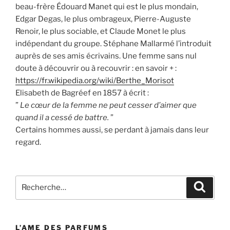
beau-frère Édouard Manet qui est le plus mondain,
Edgar Degas, le plus ombrageux, Pierre-Auguste
Renoir, le plus sociable, et Claude Monet le plus
indépendant du groupe. Stéphane Mallarmé l’introduit
auprès de ses amis écrivains. Une femme sans nul
doute à découvrir ou à recouvrir : en savoir + :
https://fr.wikipedia.org/wiki/Berthe_Morisot
Elisabeth de Bagréef en 1857 à écrit :
”
Le cœur de la femme ne peut cesser d’aimer que
quand il a cessé de battre.
”
Certains hommes aussi, se perdant à jamais dans leur
regard.
Recherche
Recher
pour
:
L’AME DES PARFUMS