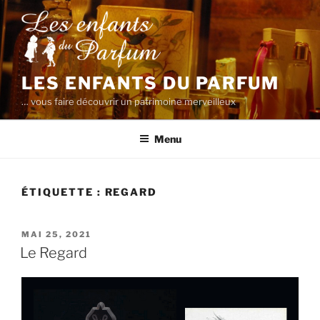
Aller
au
contenu
principal
LES ENFANTS DU PARFUM
… vous faire découvrir un patrimoine merveilleux
Menu
ÉTIQUETTE :
REGARD
PUBLIÉ
MAI 25, 2021
LE
Le Regard