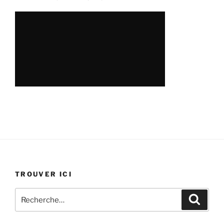
TROUVER ICI
Recherche
Recher
pour
: