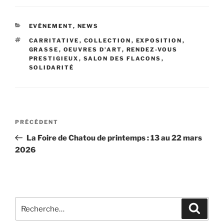
CATÉGORIES
EVÉNEMENT
,
NEWS
ÉTIQUETTES
CARRITATIVE
,
COLLECTION
,
EXPOSITION
,
GRASSE
,
OEUVRES D’ART
,
RENDEZ-VOUS
PRESTIGIEUX
,
SALON DES FLACONS
,
SOLIDARITÉ
Navigation
Article
PRÉCÉDENT
de
précédent
La Foire de Chatou de printemps : 13 au 22 mars
l’article
2026
Recherche
Recher
pour